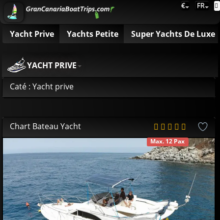
€
FR
Yacht Prive
Yachts Petite
Super Yachts De Luxe
YACHT PRIVE
Caté : Yacht prive
Chart Bateau Yacht
Max. 12 Pax
DISPONIBLE
580
00
€