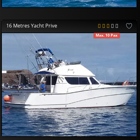
16 Metres Yacht Prive
Max. 10 Pax
DISPONIBLE
750
00
€