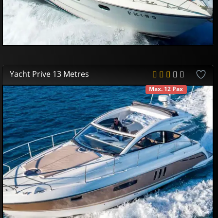
Yacht Prive 13 Metres
Max. 12 Pax
DISPONIBLE
450
00
€