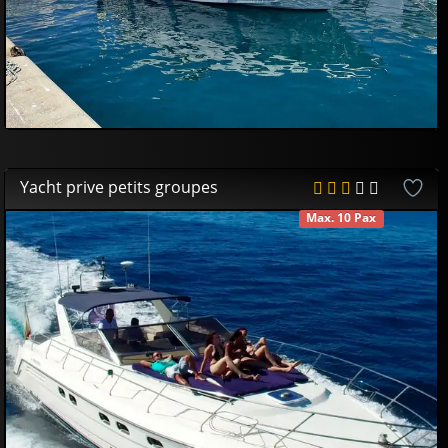
Yacht prive petits groupes
Max. 10 Pax
DISPONIBLE
650
00
€