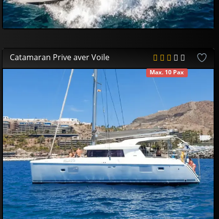
Catamaran Prive aver Voile
Max. 10 Pax
DISPONIBLE
450
00
€