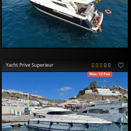
Yacht Prive Superieur
Max. 12 Pax
DISPONIBLE
550
00
€